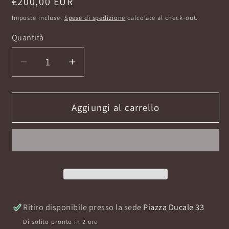
Prezzo
€200,00 EUR
di
Imposte incluse.
Spese di spedizione
calcolate al check-out.
listino
Quantità
Diminuisci
Aumenta
quantità
quantità
per
per
UNE
UNE
Aggiungi al carrello
ROSE
ROSE
DE
DE
KANDAHAR
KANDAHAR
50ML
50ML
E.D.P
E.D.P
Ritiro disponibile presso la sede
Piazza Ducale 33
Di solito pronto in 2 ore