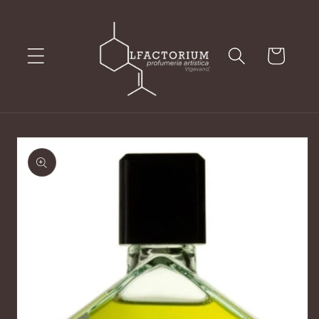
Vai
direttamente
ai contenuti
Carrello
Passa alle
informazioni
sul prodotto