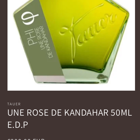
Apri
contenuti
multimediali
TAUER
1
UNE ROSE DE KANDAHAR 50ML
in
finestra
E.D.P
modale