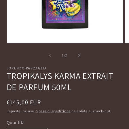
Apri
Ap
contenuti
co
multimediali
mu
su
1
/
2
1
2
in
in
finestra
fi
LORENZO PAZZAGLIA
modale
mo
TROPIKALYS KARMA EXTRAIT
DE PARFUM 50ML
Prezzo
€145,00 EUR
di
Imposte incluse.
Spese di spedizione
calcolate al check-out.
listino
Quantità