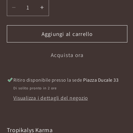
Diminuisci
Aumenta
quantità
quantità
per
per
TROPIKALYS
TROPIKALYS
Aggiungi al carrello
KARMA
KARMA
EXTRAIT
EXTRAIT
Acquista ora
DE
DE
PARFUM
PARFUM
50ML
50ML
Ritiro disponibile presso la sede
Piazza Ducale 33
Di solito pronto in 2 ore
Visualizza i dettagli del negozio
Tropikalys Karma