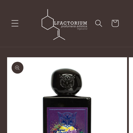
Vai
direttamente
ai contenuti
Carrello
Passa alle
informazioni
sul prodotto