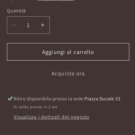
listino
Quantità
Diminuisci
Aumenta
quantità
quantità
per
per
SPRITZ
SPRITZ
Aggiungi al carrello
RICARICA
RICARICA
BAGNOSCHIUMA
BAGNOSCHIUMA
Acquista ora
1L
1L
Ritiro disponibile presso la sede
Piazza Ducale 33
Di solito pronto in 2 ore
Visualizza i dettagli del negozio