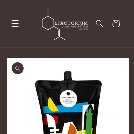
Vai
direttamente
ai contenuti
Carrello
Passa alle
informazioni
sul prodotto