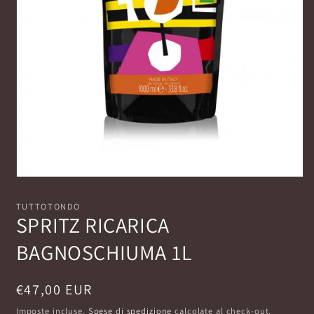
Apri
contenuti
multimediali
TUTTOTONDO
1
SPRITZ RICARICA
in
finestra
BAGNOSCHIUMA 1L
modale
Prezzo
€47,00 EUR
di
Imposte incluse.
Spese di spedizione
calcolate al check-out.