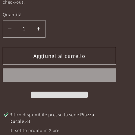
listino
check-out.
Quantità
Diminuisci
Aumenta
quantità
quantità
per
per
SPRITZ
SPRITZ
Aggiungi al carrello
LOZIONE
LOZIONE
CORPO
CORPO
300ML
300ML
Ritiro disponibile presso la sede
Piazza
Ducale 33
Di solito pronto in 2 ore