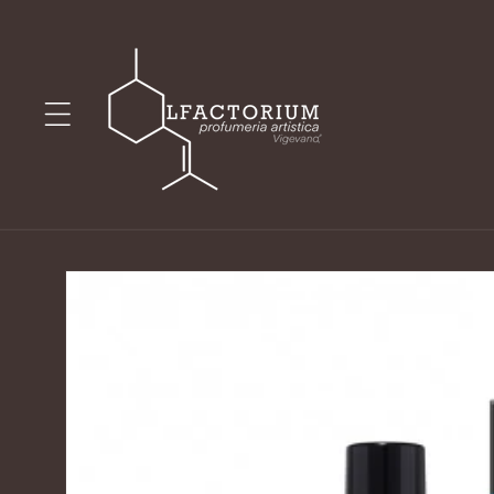
Vai
direttamente
ai contenuti
Passa alle
informazioni
sul prodotto