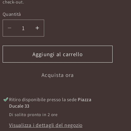
listino
check-out.
Quantità
Diminuisci
Aumenta
quantità
quantità
per
per
RIVIERE
RIVIERE
Aggiungi al carrello
SIAM
SIAM
EXTRAIT
EXTRAIT
Acquista ora
50
50
ML
ML
Ritiro disponibile presso la sede
Piazza
Ducale 33
Di solito pronto in 2 ore
Visualizza i dettagli del negozio