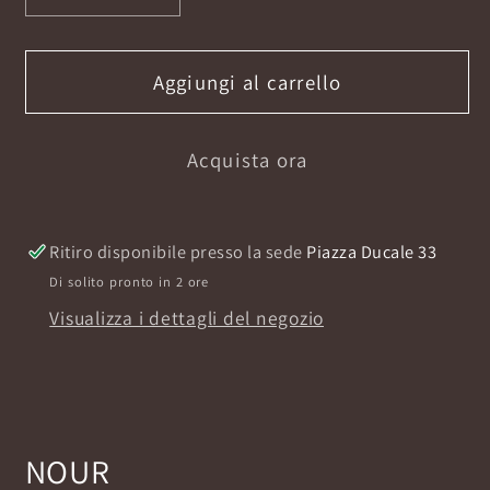
quantità
quantità
per
per
NOUR
NOUR
Aggiungi al carrello
EAU
EAU
DE
DE
Acquista ora
PARFUM
PARFUM
100ML
100ML
Ritiro disponibile presso la sede
Piazza Ducale 33
Di solito pronto in 2 ore
Visualizza i dettagli del negozio
NOUR