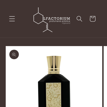
Vai
direttamente
ai contenuti
Carrello
Passa alle
informazioni
sul prodotto