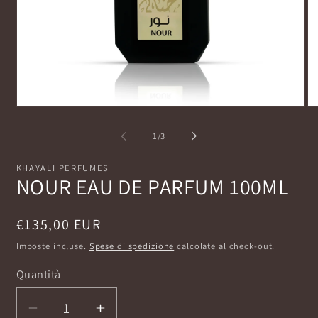
Apri
Ap
contenuti
co
multimediali
mu
su
1
/
3
1
2
in
in
finestra
fi
KHAYALI PERFUMES
modale
mo
NOUR EAU DE PARFUM 100ML
Prezzo
€135,00 EUR
di
Imposte incluse.
Spese di spedizione
calcolate al check-out.
listino
Quantità
Diminuisci
Aumenta