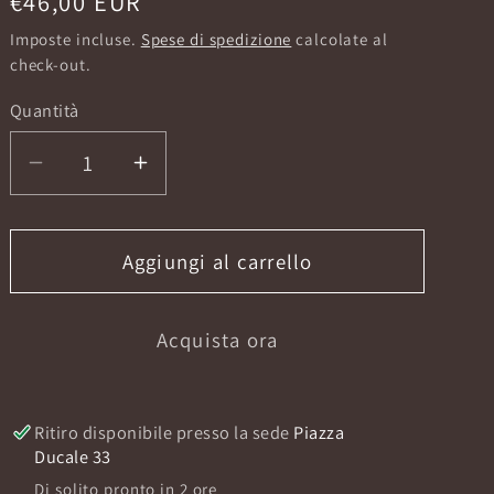
Prezzo
€46,00 EUR
di
Imposte incluse.
Spese di spedizione
calcolate al
listino
check-out.
Quantità
Diminuisci
Aumenta
quantità
quantità
per
per
MIRTO
MIRTO
Aggiungi al carrello
PROFUMO
PROFUMO
100ML
100ML
Acquista ora
EAU
EAU
DE
DE
TOILETTE
TOILETTE
Ritiro disponibile presso la sede
Piazza
Ducale 33
Di solito pronto in 2 ore