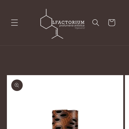
Vai
direttamente
ai contenuti
Carrello
Passa alle
informazioni
sul prodotto