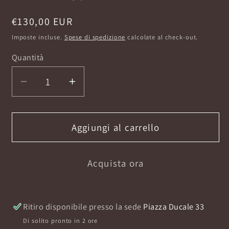
Prezzo
€130,00 EUR
di
Imposte incluse.
Spese di spedizione
calcolate al check-out.
listino
Quantità
Diminuisci
Aumenta
quantità
quantità
per
per
MICODELIRIO
MICODELIRIO
Aggiungi al carrello
NASOMATTO
NASOMATTO
EXTRAIT
EXTRAIT
Acquista ora
30
30
ML
ML
Ritiro disponibile presso la sede
Piazza Ducale 33
Di solito pronto in 2 ore