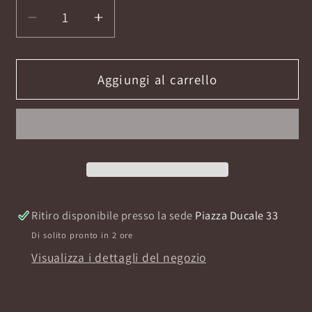
Diminuisci
Aumenta
quantità
quantità
per
per
JARDIN
JARDIN
Aggiungi al carrello
DE
DE
L&#39;INDE
L&#39;INDE
EXTRAIT
EXTRAIT
50
50
ML
ML
Ritiro disponibile presso la sede
Piazza Ducale 33
Di solito pronto in 2 ore
Visualizza i dettagli del negozio