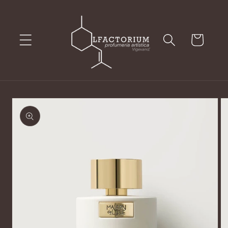
Vai
direttamente
ai contenuti
Carrello
Passa alle
informazioni
sul prodotto