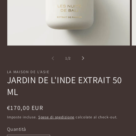
Apri
Ap
contenuti
co
multimediali
mu
su
1
/
2
1
2
in
in
finestra
fi
LA MAISON DE L'ASIE
modale
mo
JARDIN DE L'INDE EXTRAIT 50
ML
Prezzo
€170,00 EUR
di
Imposte incluse.
Spese di spedizione
calcolate al check-out.
listino
Quantità