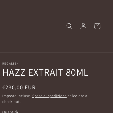
Accedi
Carrello
REGALIEN
HAZZ EXTRAIT 80ML
Prezzo
€230,00 EUR
di
Imposte incluse.
Spese di spedizione
calcolate al
listino
check-out.
Quantità