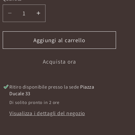
Diminuisci
Aumenta
quantità
quantità
per
per
HAZZ
HAZZ
Aggiungi al carrello
EXTRAIT
EXTRAIT
80ML
80ML
Acquista ora
Ritiro disponibile presso la sede
Piazza
Ducale 33
Di solito pronto in 2 ore
Visualizza i dettagli del negozio