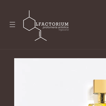
Vai
direttamente
ai contenuti
Passa alle
informazioni
sul prodotto