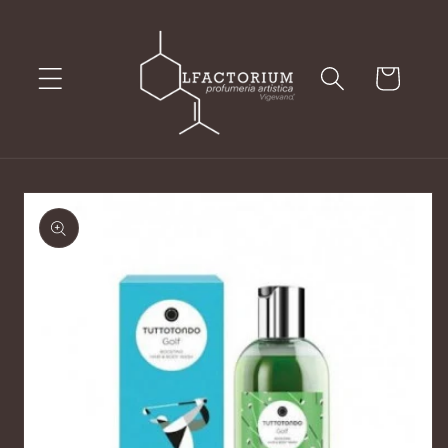
Vai
direttamente
ai contenuti
Carrello
Passa alle
informazioni
sul prodotto