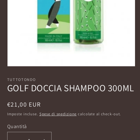
Apri
contenuti
multimediali
TUTTOTONDO
1
GOLF DOCCIA SHAMPOO 300ML
in
finestra
modale
Prezzo
€21,00 EUR
di
Imposte incluse.
Spese di spedizione
calcolate al check-out.
listino
Quantità