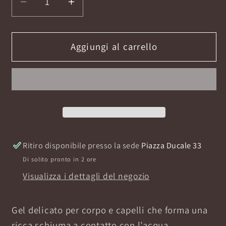
Diminuisci
Aumenta
quantità
quantità
per
per
GOLF
GOLF
Aggiungi al carrello
DOCCIA
DOCCIA
SHAMPOO
SHAMPOO
300ML
300ML
Ritiro disponibile presso la sede
Piazza Ducale 33
Di solito pronto in 2 ore
Visualizza i dettagli del negozio
Gel delicato
per corpo e capelli
che forma una
ricca schiuma a contatto con l’acqua.