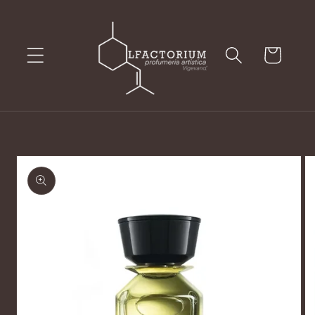
Vai
direttamente
ai contenuti
Carrello
Passa alle
informazioni
sul prodotto