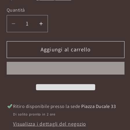
listino
Quantità
Diminuisci
Aumenta
quantità
quantità
per
per
Flowerlush
Flowerlush
Aggiungi al carrello
Eau
Eau
de
de
Parfum
Parfum
100ml
100ml
Ritiro disponibile presso la sede
Piazza Ducale 33
Di solito pronto in 2 ore
Visualizza i dettagli del negozio