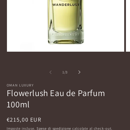
Apri
Ap
contenuti
co
multimediali
mu
1
2
in
in
su
1
/
3
finestra
fi
modale
mo
OMAN LUXURY
Flowerlush Eau de Parfum
100ml
Prezzo
€215,00 EUR
di
Imposte incluse.
Spese di spedizione
calcolate al check-out.