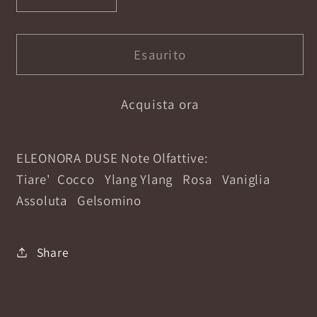
quantità
quantità
per
per
ELEONORA
ELEONORA
Esaurito
DUSE
DUSE
EXTRAIT
EXTRAIT
Acquista ora
DE
DE
PARFUM
PARFUM
15ML
15ML
ELEONORA DUSE Note Olfattive:
Tiare' Cocco Ylang Ylang Rosa Vaniglia
Assoluta Gelsomino
Share