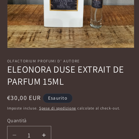
Apri
contenuti
multimediali
OLFACTORIUM PROFUMI D' AUTORE
1
ELEONORA DUSE EXTRAIT DE
in
finestra
PARFUM 15ML
modale
Prezzo
€30,00 EUR
Esaurito
di
Imposte incluse.
Spese di spedizione
calcolate al check-out.
listino
Quantità
Diminuisci
Aumenta