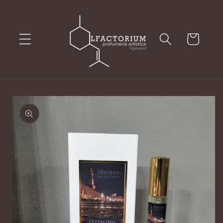
Vai
direttamente
ai contenuti
Carrello
Passa alle
informazioni
sul prodotto