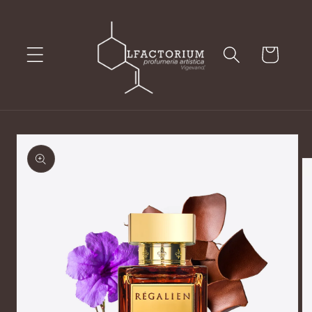
Vai
direttamente
ai contenuti
Carrello
Passa alle
informazioni
sul prodotto