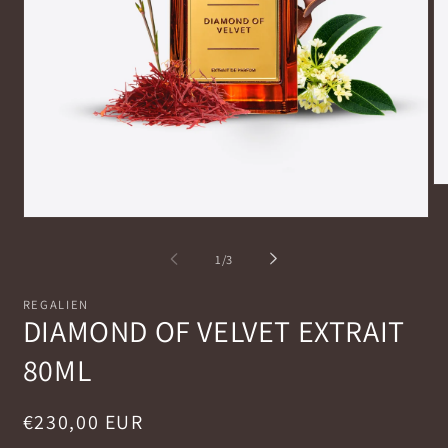
Ap
co
mu
Apri
2
contenuti
in
multimediali
su
1
/
3
fi
1
mo
in
finestra
REGALIEN
modale
DIAMOND OF VELVET EXTRAIT
80ML
Prezzo
€230,00 EUR