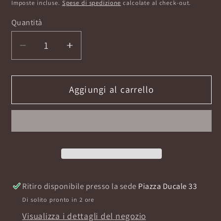
di
Imposte incluse.
Spese di spedizione
calcolate al check-out.
listino
Quantità
Diminuisci
Aumenta
quantità
quantità
per
per
DIAMOND
DIAMOND
Aggiungi al carrello
OF
OF
VELVET
VELVET
EXTRAIT
EXTRAIT
80ML
80ML
Ritiro disponibile presso la sede
Piazza Ducale 33
Di solito pronto in 2 ore
Visualizza i dettagli del negozio