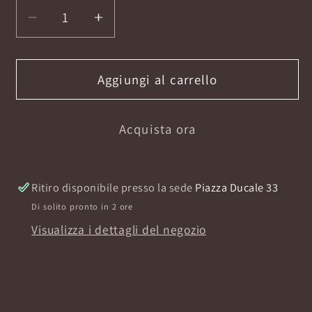
Diminuisci
Aumenta
quantità
quantità
per
per
CHIC
CHIC
Aggiungi al carrello
MAMMA
MAMMA
BAGNOSCHIUMA
BAGNOSCHIUMA
Acquista ora
300ML
300ML
Ritiro disponibile presso la sede
Piazza Ducale 33
Di solito pronto in 2 ore
Visualizza i dettagli del negozio