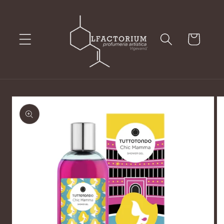
Vai
direttamente
ai contenuti
Carrello
Passa alle
informazioni
sul prodotto