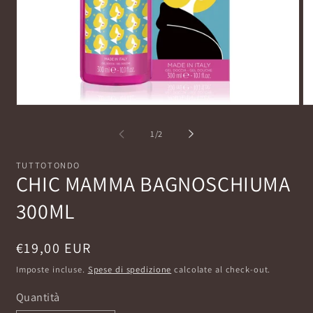
Apri
Ap
contenuti
co
multimediali
mu
su
1
/
2
1
2
in
in
finestra
fi
TUTTOTONDO
modale
mo
CHIC MAMMA BAGNOSCHIUMA
300ML
Prezzo
€19,00 EUR
di
Imposte incluse.
Spese di spedizione
calcolate al check-out.
listino
Quantità