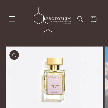
Vai
direttamente
ai contenuti
Carrello
Passa alle
informazioni
sul prodotto