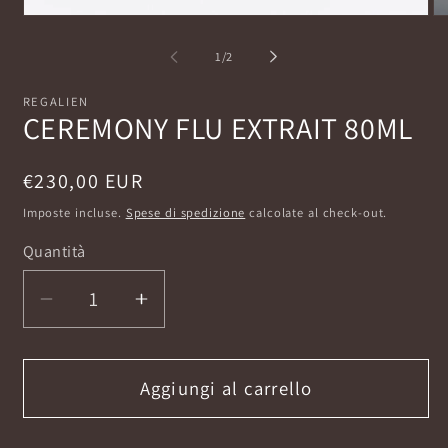
Apri
Ap
contenuti
co
multimediali
mu
su
1
/
2
1
2
in
in
finestra
fi
REGALIEN
modale
mo
CEREMONY FLU EXTRAIT 80ML
Prezzo
€230,00 EUR
di
Imposte incluse.
Spese di spedizione
calcolate al check-out.
listino
Quantità
Diminuisci
Aumenta
quantità
quantità
per
per
CEREMONY
CEREMONY
Aggiungi al carrello
FLU
FLU
EXTRAIT
EXTRAIT