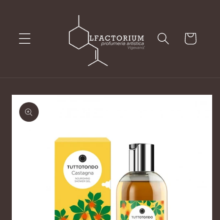
Vai
direttamente
ai contenuti
Carrello
Passa alle
informazioni
sul prodotto