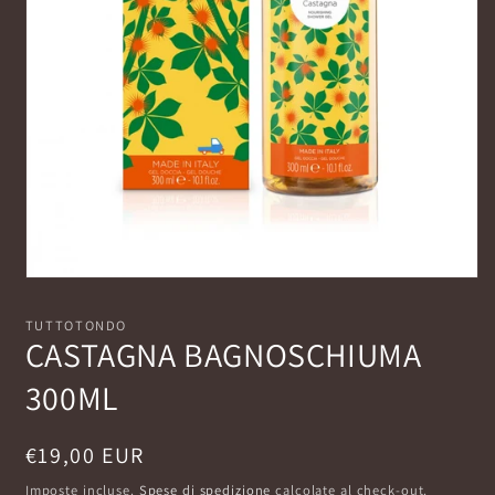
Apri
contenuti
multimediali
TUTTOTONDO
1
CASTAGNA BAGNOSCHIUMA
in
finestra
300ML
modale
Prezzo
€19,00 EUR
di
Imposte incluse.
Spese di spedizione
calcolate al check-out.