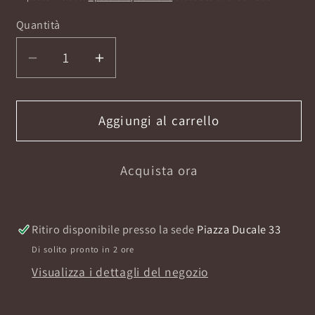
listino
Quantità
Diminuisci
Aumenta
quantità
quantità
per
per
CASTAGNA
CASTAGNA
Aggiungi al carrello
BAGNOSCHIUMA
BAGNOSCHIUMA
300ML
300ML
Acquista ora
Ritiro disponibile presso la sede
Piazza Ducale 33
Di solito pronto in 2 ore
Visualizza i dettagli del negozio