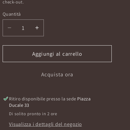
listino
check-out.
Quantità
Diminuisci
Aumenta
quantità
quantità
per
per
BOIS
BOIS
Aggiungi al carrello
D&#39;INDONESIE
D&#39;INDONESIE
EXTRAIT
EXTRAIT
Acquista ora
50
50
ML
ML
Ritiro disponibile presso la sede
Piazza
Ducale 33
Di solito pronto in 2 ore
Visualizza i dettagli del negozio