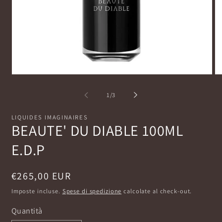
Apri
Ap
contenuti
co
multimediali
mu
su
1
/
3
1
2
in
in
finestra
fi
LIQUIDES IMAGINAIRES
modale
mo
BEAUTE' DU DIABLE 100ML
E.D.P
Prezzo
€265,00 EUR
di
Imposte incluse.
Spese di spedizione
calcolate al check-out.
listino
Quantità