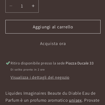
Diminuisci
Aumenta
quantità
quantità
per
per
BEAUTE&#39;
BEAUTE&#39;
Aggiungi al carrello
DU
DU
DIABLE
DIABLE
Acquista ora
100ML
100ML
E.D.P
E.D.P
Ritiro disponibile presso la sede
Piazza Ducale 33
Di solito pronto in 2 ore
Visualizza i dettagli del negozio
Liquides Imaginaires Beaute du Diable Eau de
Parfum è un profumo aromatico
unisex
. Provate