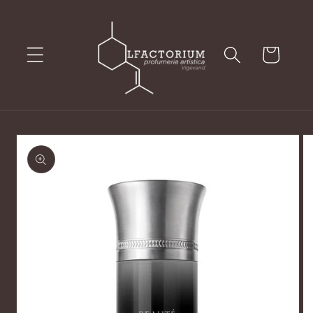
Vai
direttamente
ai contenuti
Carrello
Passa alle
informazioni
sul prodotto