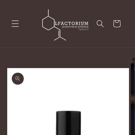
Vai
direttamente
ai contenuti
Carrello
Passa alle
informazioni
sul prodotto