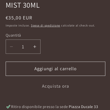
MIST 30ML
Prezzo
€35,00 EUR
di
Imposte incluse.
Spese di spedizione
calcolate al check-out.
listino
Quantità
Diminuisci
Aumenta
quantità
quantità
per
per
ANGEL
ANGEL
Aggiungi al carrello
DUST
DUST
SCENTED
SCENTED
Acquista ora
HAIR
HAIR
MIST
MIST
30ML
30ML
Ritiro disponibile presso la sede
Piazza Ducale 33