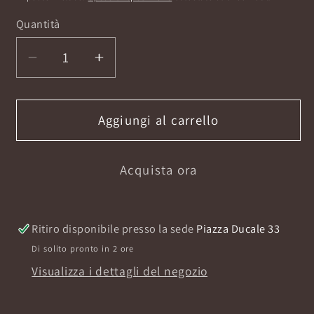
listino
Quantità
Diminuisci
Aumenta
quantità
quantità
per
per
ADDICTIVE
ADDICTIVE
Aggiungi al carrello
DROPS
DROPS
100ML
100ML
Acquista ora
E.D.P
E.D.P
Ritiro disponibile presso la sede
Piazza Ducale 33
Di solito pronto in 2 ore
Visualizza i dettagli del negozio