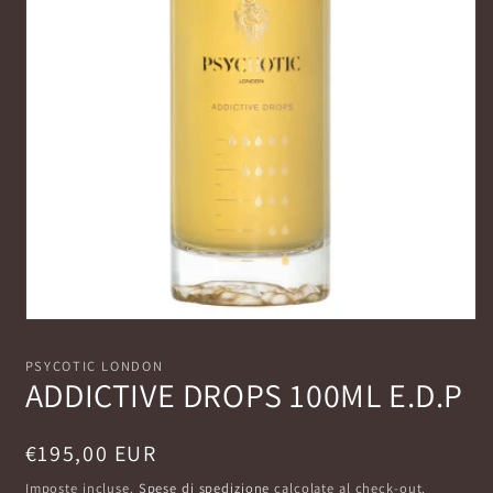
Apri
contenuti
multimediali
PSYCOTIC LONDON
1
ADDICTIVE DROPS 100ML E.D.P
in
finestra
modale
Prezzo
€195,00 EUR
di
Imposte incluse.
Spese di spedizione
calcolate al check-out.