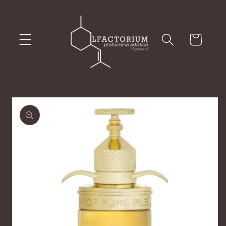
Vai
direttamente
ai contenuti
Carrello
Passa alle
informazioni
sul prodotto